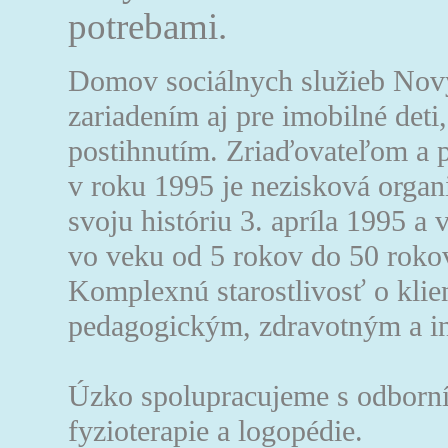
potrebami.
Domov sociálnych služieb No
zariadením aj pre imobilné det
postihnutím. Zriaďovateľom a p
v roku 1995 je nezisková orga
svoju históriu 3. apríla 1995 a
vo veku od 5 rokov do 50 rokov.
Komplexnú starostlivosť o klie
pedagogickým, zdravotným a i
Úzko spolupracujeme s odborník
fyzioterapie a logopédie.